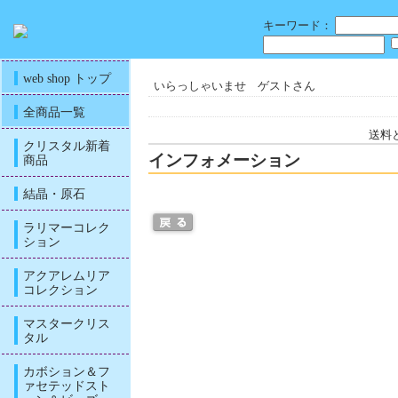
キーワード：
web shop トップ
いらっしゃいませ ゲストさん
全商品一覧
送料
クリスタル新着
インフォメーション
商品
結晶・原石
ラリマーコレク
ション
アクアレムリア
コレクション
マスタークリス
タル
カボション＆フ
ァセテッドスト