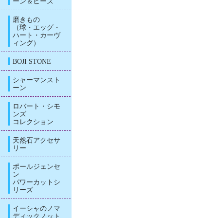
ーン＆ビーズ
磨きもの
（球・エッグ・
ハート・カーヴ
ィング）
BOJI STONE
シャーマンスト
ーン
ロバート・シモ
ンズ
コレクション
天然石アクセサ
リー
ポールジェンセ
ン
パワーカットシ
リーズ
イーシャのノマ
ディックノット