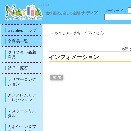
キーワード：
web shop トップ
いらっしゃいませ ゲストさん
全商品一覧
送料
クリスタル新着
インフォメーション
商品
結晶・原石
ラリマーコレク
ション
アクアレムリア
コレクション
マスタークリス
タル
カボション＆フ