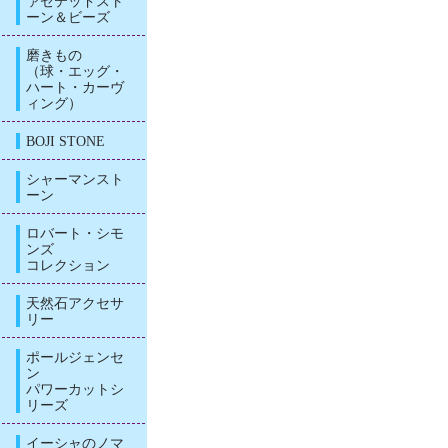
ァセテッドスト
ーン＆ビーズ
磨きもの
（球・エッグ・
ハート・カーヴ
ィング）
BOJI STONE
シャーマンスト
ーン
ロバート・シモ
ンズ
コレクション
天然石アクセサ
リー
ポールジェンセ
ン
パワーカットシ
リーズ
イーシャのノマ