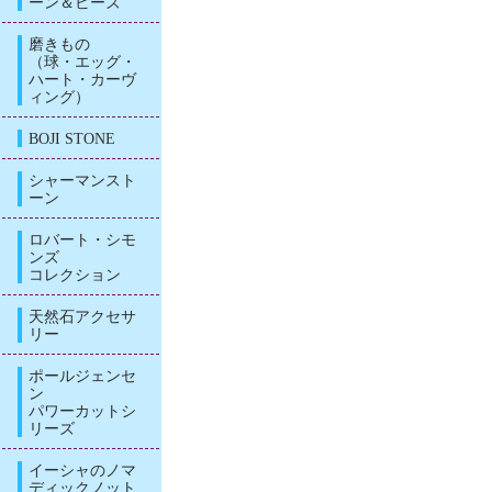
ーン＆ビーズ
磨きもの
（球・エッグ・
ハート・カーヴ
ィング）
BOJI STONE
シャーマンスト
ーン
ロバート・シモ
ンズ
コレクション
天然石アクセサ
リー
ポールジェンセ
ン
パワーカットシ
リーズ
イーシャのノマ
ディックノット