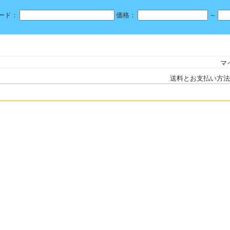
ード：
価格：
～
マ
送料とお支払い方法