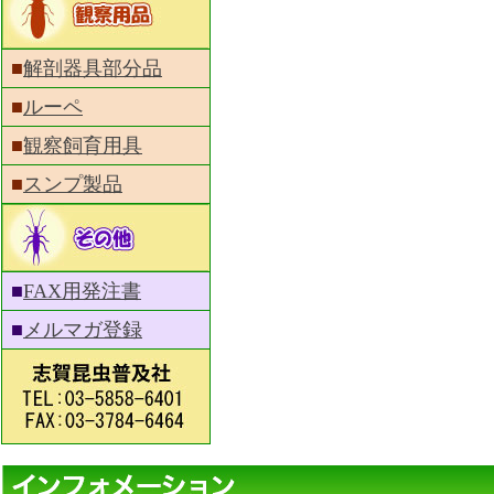
■
解剖器具部分品
■
ルーペ
■
観察飼育用具
■
スンプ製品
■
FAX用発注書
■
メルマガ登録