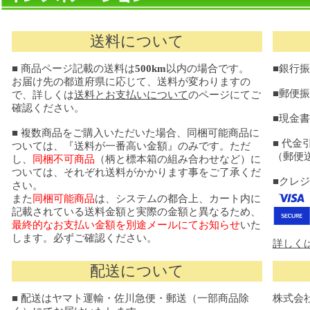
送料について
■ 商品ページ記載の送料は
500km
以内の場合です。
■銀行
お届け先の都道府県に応じて、送料が変わりますの
■郵便
で、詳しくは
送料とお支払いについて
のページにてご
確認ください。
■現金
■ 複数商品をご購入いただいた場合、同梱可能商品に
■ 代金
ついては、『送料が一番高い金額』のみです。ただ
（郵便送
し、
同梱不可商品
（柄と標本箱の組み合わせなど）に
ついては、それぞれ送料がかかります事をご了承くだ
■クレ
さい。
また
同梱可能商品
は、システムの都合上、カート内に
記載されている送料金額と実際の金額と異なるため、
最終的なお支払い金額を別途メールにてお知らせ
いた
します。必ずご確認ください。
詳しく
配送について
■ 配送はヤマト運輸・佐川急便・郵送（一部商品除
株式会