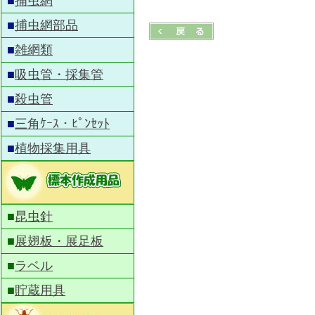
■
捕虫網
■
捕虫網部品
■
雑網類
■
吸虫管・採集管
■
殺虫管
■
三角ｹｰｽ・ﾋﾟﾝｾｯﾄ
■
植物採集用具
■
昆虫針
■
展翅板・展足板
■
ラベル
■
貯蔵用具